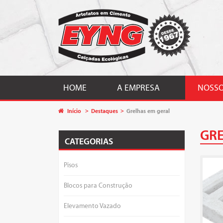
HOME
A EMPRESA
NOSSO
Início
Destaques
Grelhas em geral
GRE
CATEGORIAS
Pisos
Blocos para Construção
Elevamento Vazado